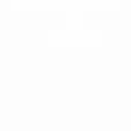
域。中欧通过体育公益项目和社区活动，向青少年和普通大众
了社会整体健康水平，也为全球体育文化的多元发展提供了示
。通过推广全民健身运动、健康生活理念和科学锻炼方法，中
设施建设，还是社区健身活动的组织，都体现了体育与公共健