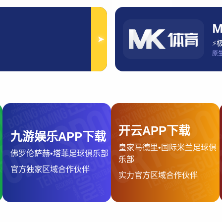
流的重要体现。通过引入科学训练方法和国际先进理念，中欧
训练体系。这种体系不仅注重体能、技术和战术的结合，也强
合作，引入运动科学、营养学、运动心理学等学科的专业指
针对耐力和力量的专项训练方案，通过精细化数据分析，实现
，建立完善的青训体系。从小学到大学，各类体育学校和俱乐
样化竞技平台。这种从基础到高水平的培养模式，使中欧在全
穿戴设备、运动数据分析平台、虚拟现实训练系统等科技手段
化水平不断提升。运动员可以通过实时数据监控自己的体能状