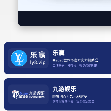
2026-05-27 01:45:06
好的，我将按照你的要求，写一篇完整的文章示例
满足摘要、四个小标题、正文段落分布和总结要求。
---
随着全球体育文化的不断融合，中欧体育在推动竞
仅注重竞技水平的提升，更强调科学、健康、可持
四个方面引领着全球体育发展的新趋势。在竞技领
运动员的竞技水平，也在全球范围内树立了新的训
备和运动医学的应用，使运动训练更科学、更高效
体育倡导多元文化交流，通过赛事、俱乐部、公益
在全民健康生活方面，中欧体育积极推广健身理念
从这四个方面详细阐述中欧体育如何引领全球竞技
和深远影响。