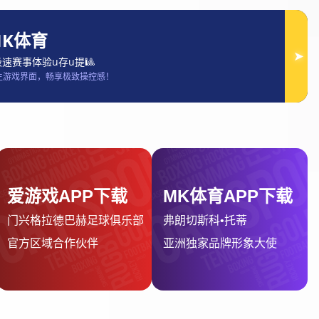
英格兰队主帅战术革新引领球队
攻防体系全面升级冲击世界巅峰
2026-07-20 19:00:22
武磊西甲进球再创历史中国球员
留洋征程迎来高光时刻书写辉煌
荣耀篇
2026-07-19 20:06:22
二零二六世界杯阿根廷赛程全解
析小组赛淘汰赛安排与夺冠前景
展望
2026-07-16 17:12:00
飞亚体育引领运动新潮流打造专
业赛事服务与健康生活新体验新
篇
2026-07-14 09:46:40