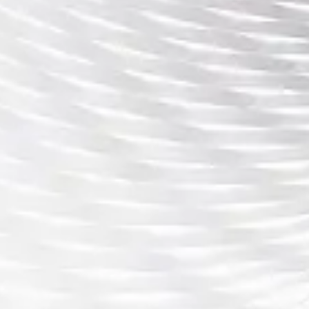
标签格式
- 总结分为两段
如果你希望，我可以帮你**
版本**，加入更多具体案
更丰满。
你希望我帮你做这个扩展