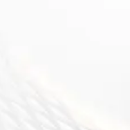
中欧体育还倡导个性化健康管理。通过智能设备、
运动计划，实现科学锻炼和健康管理。这种模式不
同时，中欧体育注重跨界合作，将健康生活理念融
划和社会公益活动，都将运动与健康紧密结合，形
展。
总结：
中欧体育通过竞技水平提升、科技创新、文化传播
新趋势。在竞技领域，中欧通过科学训练体系和国