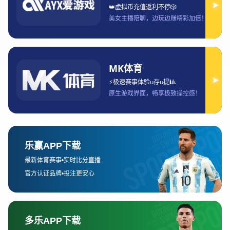
足球撞墙配合战术解析提升进攻流
畅性与团队协同能力的实战应用方