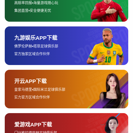
法
足球比赛中的进攻效率不仅依赖球员个人能力，
更取决于团队之间的默契配合与战术执行能力。
撞墙配合作为现代足球进攻体系中的重要基础战
术，通过快速传递、无球跑动以及空间创造，有
效提升球队进攻流畅性和整体协同水平。本文围
绕足球撞墙配合战术展开分析，深入探讨其在比
赛实践中的应用方法，从战术运行基础、进攻组
织价值...