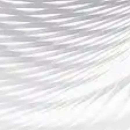
分互动解析与球迷狂欢体验新篇章
足球直播正在迎来一个全新的发展阶段，以精彩
赛事全程呈现、实时比分追踪、深度互动解析以
及球迷狂欢体验为核心的新模式，正在重新定义
现代足球观赛方式。随着数字技术、智能数据分
析和社交互动平台的不断融合，球迷不再只是比
赛过程的观看者，而是成为赛事体验的重要参与
者。从高清画面呈现到即时数据反馈，从专业战
术解析...