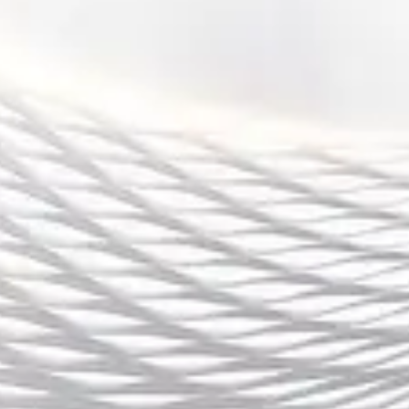
以及来...
足球直播精彩赛事全程呈现实时比