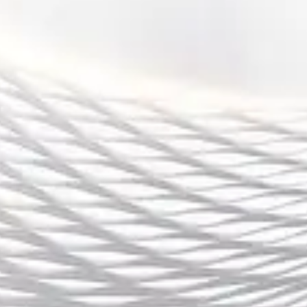
为整个数字经济社会提供了可复制、可推广的发展范式，对未来
产业结构升级具有重要意义。
最新资讯
足球颠球技巧教学详解从基础训练到高
阶控球能力提升实战方法分享
2026-07-23 19:00:58
足球撞墙配合战术解析提升进攻流畅性
与团队协同能力的实战应用方法
2026-07-22 20:36:50
足坛历史十大后卫传奇排名盘点谁铸就
绿茵防线不朽辉煌与荣耀之巅