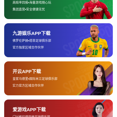
略合作机制，推动中小企业融入数字经济体系，构建多层次、可
持续发展的产业共同体。
三、科技创新引擎构建
科技创新是引领未来产业发展的核心动力。银河集团高度重视研
发投入，围绕人工智能、量子计算、工业互联网等前沿领域布局
核心技术研发体系，持续提升自主创新能力。
在创新体系建设方面，银河集团建立产学研深度融合机制，与高
校及科研机构共同推进关键技术突破，加速科技成果向现实生产
力转化，提升整体产业技术水平。