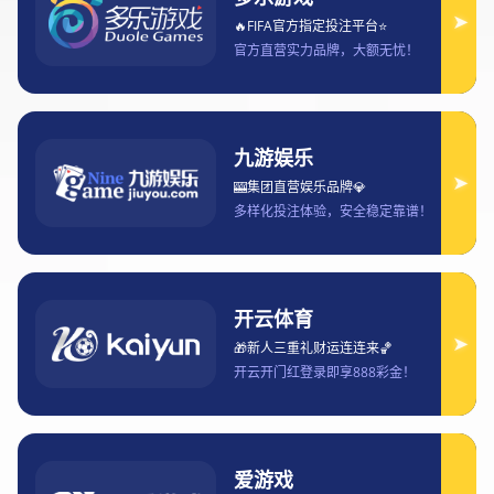
演进的背景下，银河集团通过强化数字基础设施建设、推动产业
协同创新、构建科技研发体系以及深化绿色智能融合发展，逐步
形成具有前瞻性与系统性的未来产业生态布局。文章从四个方面
展开分析，分别阐述数字底座能力建设、产业生态协同机制、科
技创新驱动体系以及绿色智能融合发展模式，全面呈现其在引领
数字经济发展中的核心作用与战略意义。通过系统梳理可以发
现，银河集团不仅在技术层面实现突破，更在产业组织方式与生
态结构重塑方面展现出强大引领力，为数字经济时代的高质量发
展提供重要范式与实践参考。
一、数字底座驱动能力
在数字经济发展初期阶段，基础设施能力决定了整体产业演进的
速度与质量。银河集团围绕云计算、大数据中心与通信网络体系
建设，不断夯实数字底座能力，通过高性能算力平台与分布式数
据架构，为多行业数字化转型提供坚实支撑。
与此同时，银河集团持续推进数据要素市场化配置能力建设，通
过统一数据标准与安全体系，实现跨行业、跨区域的数据流通与
高效治理。这种底层能力的强化，使其在数字经济竞争中具备显