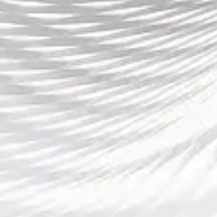
2026-07-21 19:01:11
英格兰队主帅战术革新引领球队攻防体
系全面升级冲击世界巅峰
2026-07-20 19:00:22
武磊西甲进球再创历史中国球员留洋征
程迎来高光时刻书写辉煌荣耀篇
2026-07-19 20:06:22
二零二六世界杯阿根廷赛程全解析小组
赛淘汰赛安排与夺冠前景展望
2026-07-16 17:12:00
飞亚体育引领运动新潮流打造专业赛事
服务与健康生活新体验新篇
2026-07-14 09:46:40