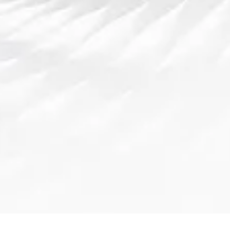
足球直播精彩赛事全程呈现实时比分互
动解析与球迷狂欢体验新篇章
2026-07-14 05:37:02
虎牙体育引领电竞赛事直播新潮流打造
全民互动观赛新体验再创佳绩
2026-07-14 03:31:58
美洲杯风云再起各国豪强争锋展现南美
足球激情与荣耀历程新篇章
2026-07-13 17:19:34
球探深度追踪潜力新星成长轨迹全面解
析转会动态与未来职业发展前景
2026-07-13 13:55:36
导航