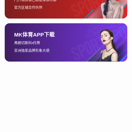
在现代体育赛事中，观赛不仅仅是一个个人体验，更是一个社交
活动。聚焦篮球全网赛程安排与赛事动态深度解析平台充分意识
到这一点，积极引入互动性与社交功能，使球迷能够在平台上与
其他人进行交流和互动。平台提供了实时聊天和讨论区功能，球
迷可以在这些功能区内发表自己的看法，讨论比赛的进程、球员
表现，甚至是对未来比赛的预测。
为了进一步增强社交体验，平台还提供了“虚拟看球”功能。球迷
可以与朋友一起通过平台观看同一场比赛，并在观看过程中进行
实时评论和互动。虚拟看球的功能打破了地域的限制，使得即使
身处不同地方的球迷也能共同体验观赛的乐趣。这种社交化的观
赛体验不仅让球迷之间建立了更多的联系，也提高了平台的用户
粘性。
此外，平台还设有“球迷活动”板块，定期举办一些互动性较强的
活动。例如，球迷可以参与线上竞猜、投票活动，甚至是与其他
球迷进行一对一的篮球知识竞赛。这些活动不仅增加了平台的趣
味性，也让球迷的参与感和归属感得到了增强。
4、个性化推荐与智能服务