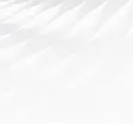
二零二六世界杯阿根廷赛程全解析小组
赛淘汰赛安排与夺冠前景展望
2026-07-16 17:12:00
飞亚体育引领运动新潮流打造专业赛事
服务与健康生活新体验新篇
2026-07-14 09:46:40
金沙集团引领产业创新发展新篇章共筑
高质量未来蓝图迈向卓越征程
2026-07-14 07:42:01
足球直播精彩赛事全程呈现实时比分互
动解析与球迷狂欢体验新篇章
2026-07-14 05:37:02
虎牙体育引领电竞赛事直播新潮流打造