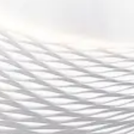
总结：
聚焦篮球全网赛程安排与赛事动态深度解析平台通过精准的赛程
安排、深度的赛事解析、强大的互动功能和智能的个性化推荐，
极大地提升了球迷的观赛体验。无论是国内篮球爱好者，还是全
球范围内的篮球迷，都能通过该平台享受到便捷、全面且具有高
度参与感的观赛服务。
未来，随着科技的不断进步，篮球赛事的观看方式将进一步多样
化，球迷的需求将更加个性化。聚焦篮球全网赛程安排与赛事动
态深度解析平台将在此过程中持续创新，通过更完善的技术服务
和更丰富的社交互动功能，不断推动篮球文化的发展，带领球迷
体验更精彩、更贴近自己的篮球世界。
最新资讯