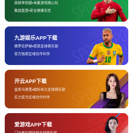
数据分析技术的应用，使教练团队能够实时掌握运动员的身体状
态和动作细节。通过运动数据的长期积累与分析，能够制定出最
科学的训练方案，并有效降低运动伤害风险，为竞技体育提供了
坚实技术支撑。
同时，虚拟现实和模拟技术在中欧体育的训练中得到了广泛应
用。运动员可以在虚拟环境中模拟不同赛场和对手情况，从而提
升实战经验和心理应变能力，为国际大赛做好充分准备。
3、全民健康普及
中欧体育不仅关注竞技水平，也强调全民健康运动的推广。通过
社区运动项目、健身课程和家庭运动活动，让健康理念深入日常
生活，形成“人人参与、人人受益”的健康运动氛围。
数字化健康管理平台的应用，使普通民众能够根据自身身体情
况，制定科学运动计划。中欧体育通过智能手环、运动APP和线
上指导，实现运动数据记录与健康监测，提升全民运动的效率和
参与感。