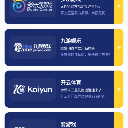
---
文章摘要：中欧体育在新时代的背景下，正以前所未有的姿态引
领竞技体育的发展，同时推动全民健康运动的普及。随着中欧体
育合作的不断深化，两地在竞技理念、训练技术、赛事组织和健
康推广等方面实现了深度融合，为全球体育事业注入了新的活
力。竞技体育方面，中欧体育借助科学化训练、数据化管理和专
业化人才培养，不断刷新运动成绩与竞技水平，为世界体育注入
新动力。全民健康运动方面，中欧体育强调运动生活化、社区化
与数字化，通过科技手段和文化引导，让更多人参与到健康运动
中，提升整体社会健康水平。本文将从竞技发展、技术创新、健
康普及与文化融合四个方面，详细阐述中欧体育如何引领新时代
体育新趋势，展示其在全球体育舞台上的示范作用和深远影响。
1、竞技发展新格局
中欧体育合作在竞技领域形成了全新的发展格局。通过联合举办
高水平赛事，两地运动员在竞技中互相切磋，不仅提高了自身实
力，也推动了运动项目的国际化发展。赛事交流的频繁举办，使