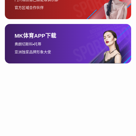
教育和宣传也是全民健康运动的重要环节。中欧体育在学校、社
区和媒体平台上广泛推广健康知识和运动方法，使公众不仅重视
运动，更形成长期坚持运动的良好习惯，为社会健康水平提升提
供持续动力。
4、文化融合助力发展
中欧体育在文化融合方面发挥重要作用。体育不仅是竞技，也是
文化交流的桥梁。通过中欧联合赛事和体育节，两地运动文化互
相借鉴，增强了体育的国际认同感和社会影响力。
运动精神和价值观的交流，使竞技体育不仅关注成绩，更强调公
平竞争、团队合作和个人成长。这种文化的融合提升了运动员和
公众对体育的整体认知，也推动了体育文化的多元化发展。