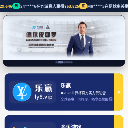
+13594780068
immutable@126.com
经典案例
首页
经典案例
观看英雄联盟赛事直播需要下载哪些官方
APP和第三方平台应用程序
2025-08-25 00:33:51
英雄联盟（League of Legends，简称LOL）作为一款全球风靡的
电子竞技游戏，其赛事直播吸引了无数粉丝的关注。对于那些热
衷于观看赛事的玩家和观众来说，选择合适的官方APP和第三方