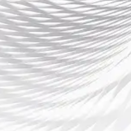
，以应对紧张的局势。
的副作用，但它也为比赛提供了更多可能性。无论是对战术的
都为《英雄联盟》比赛带来了更加丰富的观赛体验。在未来，
在电子竞技的舞台上发挥着重要作用。
订阅邮箱
博体育
例