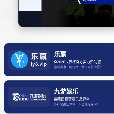
2025-09-02 04:07:53
《英雄联盟》是一款备受欢迎的多人在线竞技游戏
时间内决定胜负是最为关键的部分。在大多数情况
但是，偶尔也会遇到比赛需要加时的情况。那么，
具体规则与操作是怎样的呢？本文将从多个方面详
求、以及加时对比赛的影响等内容，帮助读者全面
1、加时机制的背景与引入
《英雄联盟》比赛中的加时机制并非自游戏创立时
基地（摧毁敌方的主水晶）来决定。在这种情况下
平局。然而，随着赛事规模的不断扩大，赛事组织
力，特别是在一些重要赛事中，如果比赛在常规时
证比赛的公平性和观赏性，加时机制被逐渐引入。