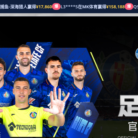
读好博体育
经典案例
体育资讯
企业服务
加入好博
经典案例
首页
经典案例
制 具体规则和操作详解