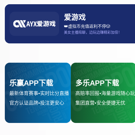
加时机制的引入，不仅解决了部分无法通过常规时
紧张感。在一些顶级赛事中，尤其是决赛和淘汰赛
的机会见证精彩的对决。
随着电竞行业的不断发展，很多赛事都明确规定了加
Championship）等顶级赛事，通常会有明
有所不同，但核心原则基本相似，即：如果在常规
2、加时机制的具体规则
《英雄联盟》的加时机制主要分为两个层面：比赛
素。在常规时间结束后，比赛会进入一段时间的“
而“资源重置”则指的是加时开始时，游戏内的一
新争夺这些资源。
加时机制通常会规定一个固定的时长，这段时间一
况和战斗情况来调整游戏节奏，确保比赛公平进行
利，并结束比赛。如果在加时阶段结束时，双方依
胜。