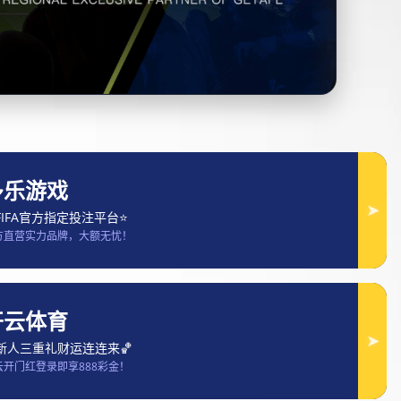
最新资讯
足球颠球技巧教学详解从基础训
练到高阶控球能力提升实战方法
分享
2026-07-23 19:00:58
足球撞墙配合战术解析提升进攻
流畅性与团队协同能力的实战应
用方法
2026-07-22 20:36:50
足坛历史十大后卫传奇排名盘点
谁铸就绿茵防线不朽辉煌与荣耀
之巅
2026-07-21 19:01:11