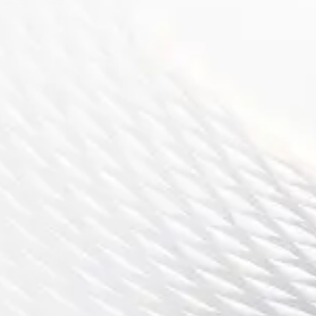
4、加时对比赛的影响
加时机制的引入，对《英雄联盟》比赛的整体格局
感和悬念大大增加。无论是队伍之间的博弈，还是
着一场比赛将进入白热化的阶段，每一分每一秒都
其次，加时机制在一定程度上提升了选手和战队的
要面对加时规则带来的额外挑战。选手的应变能力
整个电子竞技行业的发展。
不过，加时机制的引入，也让比赛的节奏变得更加
和观众带来更多的身体和心理压力。因此，一些赛
赏性，避免过长时间的加时让比赛变得拖沓。
总结：
《英雄联盟》的加时机制作为比赛中的一项重要制
时时间的延续和资源的重新分配，加时阶段为比赛