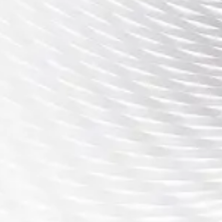
对技术和战术上的挑战，还需要在心理上保持冷静
好博(中国)体育
总的来说，尽管加时机制可能会带来比赛时间延长
创新，还是对选手临场应变能力的考验，加时机制
随着赛事规则的不断优化和改进，加时机制将继续
About Us
导航
好博(中国)体育智能科技股份有限公司
网站🏆【五星推荐】🏆,是一个全球最
解读好
受欢迎的在线体育官方网站。好博体育
经典案
官网还提供了娱乐游戏平台，包括电