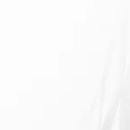
金沙集团引领产业创新发展新篇
章共筑高质量未来蓝图迈向卓越
征程
2026-07-14 07:42:01
足球直播精彩赛事全程呈现实时
比分互动解析与球迷狂欢体验新
篇章
2026-07-14 05:37:02
虎牙体育引领电竞赛事直播新潮
流打造全民互动观赛新体验再创
佳绩
2026-07-14 03:31:58
美洲杯风云再起各国豪强争锋展
现南美足球激情与荣耀历程新篇
章
2026-07-13 17:19:34
球探深度追踪潜力新星成长轨迹
全面解析转会动态与未来职业发